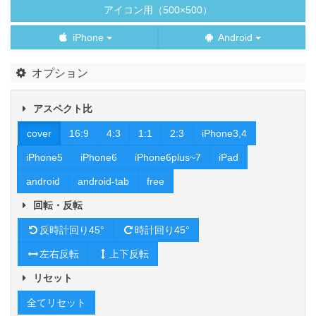
アイコン用（500×500）
iPhone
Android
オプション
アスペクト比
cover
16:9
4:3
1:1
2:3
iPhone3,4
iPhone5
iPhone6
iPhone6plus~7
iPad
android
android-tab
free
回転・反転
反時計回り45°
時計回り45°
左右反転
上下反転
リセット
全てリセット