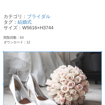
笛木優子の四柱推命
中居正広の四柱推命
カテゴリ：
ブライダル
浜田省吾の四柱推命
タグ：
結婚式
福山雅治の四柱推命
サイズ：W5616×H3744
中西圭三の四柱推命
- Powered by
4PD.ORG
-
閲覧回数：
63
ダウンロード：
12