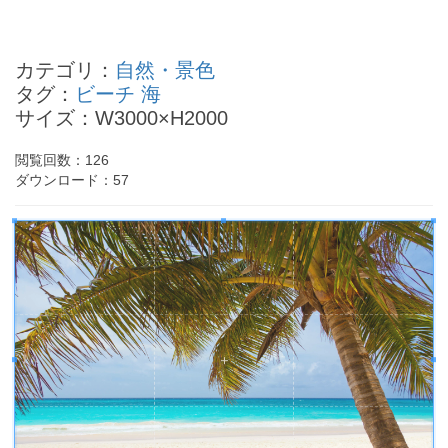
若槻千夏の四柱推命
安良城紅の四柱推命
カテゴリ：
自然・景色
菊川怜の四柱推命
タグ：
ビーチ
海
奥菜恵の四柱推命
サイズ：W3000×H2000
宍戸留美の四柱推命
- Powered by
4PD.ORG
-
閲覧回数：
126
ダウンロード：
57