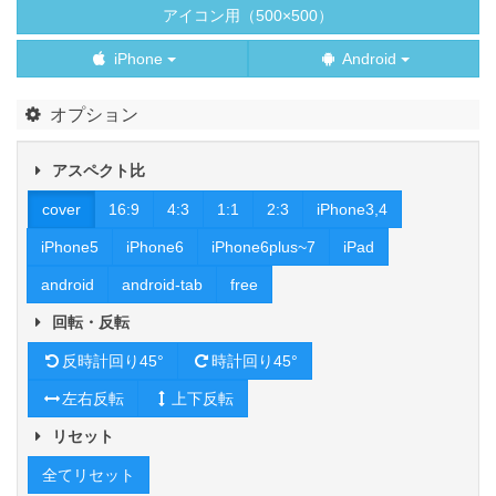
アイコン用（500×500）
iPhone
Android
オプション
アスペクト比
cover
16:9
4:3
1:1
2:3
iPhone3,4
iPhone5
iPhone6
iPhone6plus~7
iPad
android
android-tab
free
回転・反転
反時計回り45°
時計回り45°
左右反転
上下反転
リセット
全てリセット