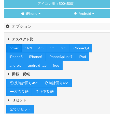
アイコン用（500×500）
iPhone
Android
オプション
アスペクト比
cover
16:9
4:3
1:1
2:3
iPhone3,4
iPhone5
iPhone6
iPhone6plus~7
iPad
android
android-tab
free
回転・反転
反時計回り45°
時計回り45°
左右反転
上下反転
リセット
全てリセット