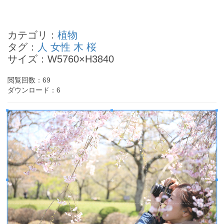
草彅剛の四柱推命
宝生舞の四柱推命
カテゴリ：
植物
はなわの四柱推命
タグ：
人
女性
木
桜
花田勝の四柱推命
サイズ：W5760×H3840
坂下千里子の四柱推命
- Powered by
4PD.ORG
-
閲覧回数：
69
ダウンロード：
6