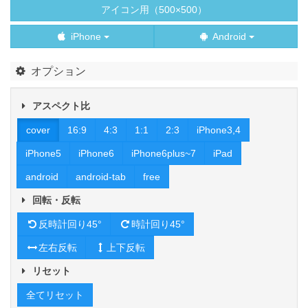
アイコン用（500×500）
iPhone
Android
オプション
アスペクト比
cover
16:9
4:3
1:1
2:3
iPhone3,4
iPhone5
iPhone6
iPhone6plus~7
iPad
android
android-tab
free
回転・反転
反時計回り45°
時計回り45°
左右反転
上下反転
リセット
全てリセット