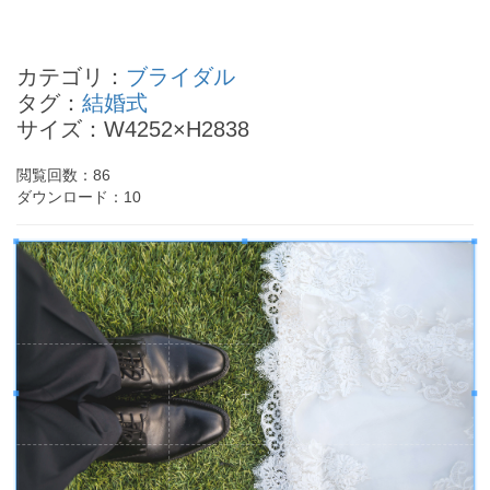
秩父宮雍仁親王の四柱推命
岩崎良美の四柱推命
カテゴリ：
ブライダル
槙原敬之の四柱推命
タグ：
結婚式
浜崎あゆみの四柱推命
サイズ：W4252×H2838
木梨憲武の四柱推命
- Powered by
4PD.ORG
-
閲覧回数：
86
ダウンロード：
10