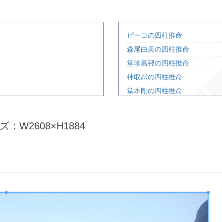
ピーコの四柱推命
森尾由美の四柱推命
堂珍嘉邦の四柱推命
神取忍の四柱推命
堂本剛の四柱推命
鈴木紗理奈の四柱推命
ひろゆきの四柱推命
ズ：W2608×H1884
小泉今日子の四柱推命
星野真理の四柱推命
宮地真緒の四柱推命