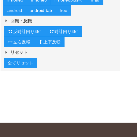
iPhone5
iPhone6
iPhone6plus~7
iPad
android
android-tab
free
回転・反転
反時計回り45°
時計回り45°
左右反転
上下反転
リセット
全てリセット