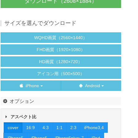
ダウンロード（2608×1884）
サイズを選んでダウンロード
WQHD画質（2560×1440）
FHD画質（1920×1080）
HD画質（1280×720）
アイコン用（500×500）
iPhone
Android
オプション
アスペクト比
cover
16:9
4:3
1:1
2:3
iPhone3,4