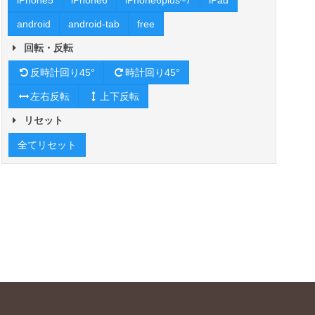
iPhone5
iPhone6
iPhone6plus~7
iPad
android
android-tab
free
回転・反転
反時計回り45°
時計回り45°
左右反転
上下反転
リセット
全てリセット