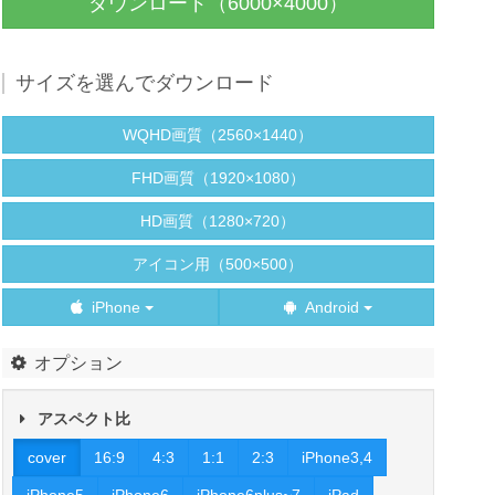
ダウンロード（6000×4000）
サイズを選んでダウンロード
WQHD画質（2560×1440）
FHD画質（1920×1080）
HD画質（1280×720）
アイコン用（500×500）
iPhone
Android
オプション
アスペクト比
cover
16:9
4:3
1:1
2:3
iPhone3,4