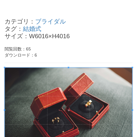
小森まなみの四柱推命
北杜夫の四柱推命
カテゴリ：
ブライダル
小倉優子の四柱推命
タグ：
結婚式
浜田省吾の四柱推命
サイズ：W6016×H4016
岡野昭仁の四柱推命
- Powered by
4PD.ORG
-
閲覧回数：
65
ダウンロード：
6