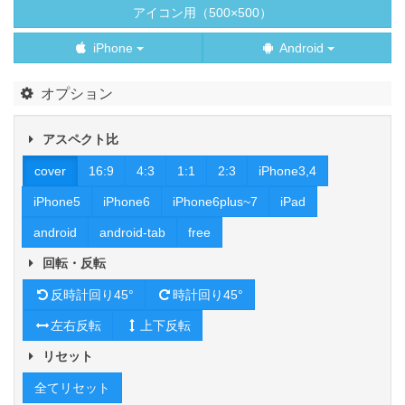
アイコン用（500×500）
iPhone
Android
オプション
アスペクト比
cover
16:9
4:3
1:1
2:3
iPhone3,4
iPhone5
iPhone6
iPhone6plus~7
iPad
android
android-tab
free
回転・反転
反時計回り45°
時計回り45°
左右反転
上下反転
リセット
全てリセット