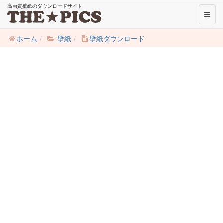
高画質壁紙のダウンロードサイト
Toggl
naviga
ホーム
壁紙
壁紙ダウンロード