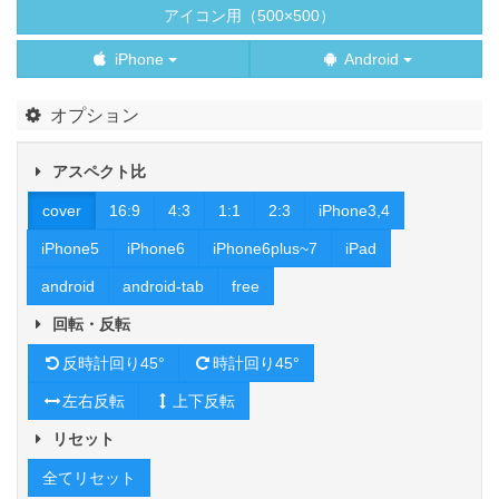
アイコン用（500×500）
iPhone
Android
オプション
アスペクト比
cover
16:9
4:3
1:1
2:3
iPhone3,4
iPhone5
iPhone6
iPhone6plus~7
iPad
android
android-tab
free
回転・反転
反時計回り45°
時計回り45°
左右反転
上下反転
リセット
全てリセット