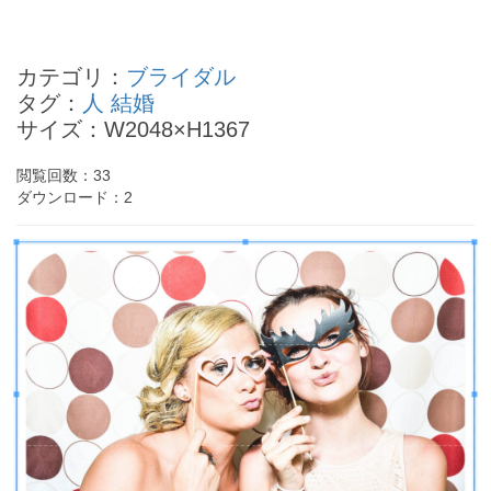
山本周五郎の四柱推命
横田めぐみの四柱推命
カテゴリ：
ブライダル
成田童夢の四柱推命
タグ：
人
結婚
植草克秀の四柱推命
サイズ：W2048×H1367
辻希美の四柱推命
- Powered by
4PD.ORG
-
閲覧回数：
33
ダウンロード：
2