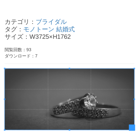
堀ちえみの四柱推命
仲間由紀恵の四柱推命
カテゴリ：
ブライダル
松本莉緒の四柱推命
タグ：
モノトーン
結婚式
高橋由美子の四柱推命
サイズ：W3725×H1762
奥菜恵の四柱推命
- Powered by
4PD.ORG
-
閲覧回数：
93
ダウンロード：
7