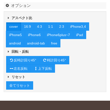
オプション
アスペクト比
cover
16:9
4:3
1:1
2:3
iPhone3,4
iPhone5
iPhone6
iPhone6plus~7
iPad
android
android-tab
free
回転・反転
反時計回り45°
時計回り45°
左右反転
上下反転
リセット
全てリセット