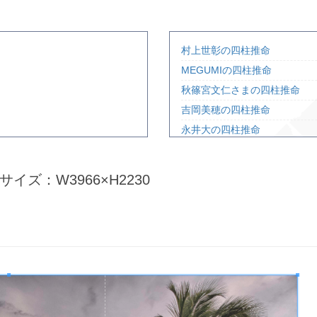
村上世彰の四柱推命
MEGUMIの四柱推命
秋篠宮文仁さまの四柱推命
吉岡美穂の四柱推命
永井大の四柱推命
さとう珠緒の四柱推命
松嶋尚美の四柱推命
サイズ：W3966×H2230
松本清張の四柱推命
広末涼子の四柱推命
田中眞紀子の四柱推命