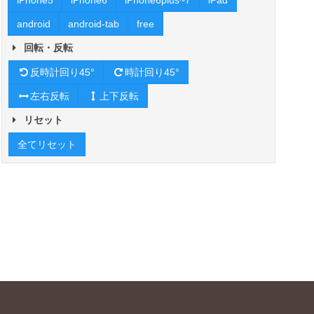
iPhone5
iPhone6
iPhone6plus~7
iPad
android
android-tab
free
回転・反転
反時計回り45°
時計回り45°
左右反転
上下反転
リセット
全てリセット