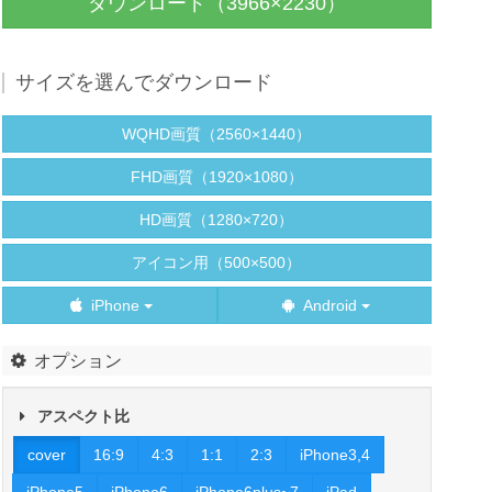
ダウンロード（3966×2230）
サイズを選んでダウンロード
WQHD画質（2560×1440）
FHD画質（1920×1080）
HD画質（1280×720）
アイコン用（500×500）
iPhone
Android
オプション
アスペクト比
cover
16:9
4:3
1:1
2:3
iPhone3,4