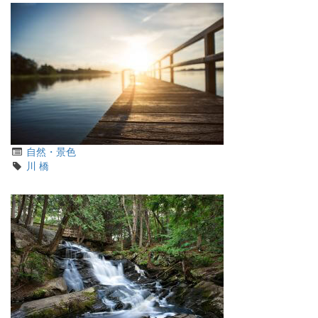
カ
自然・景色
テ
タ
川
橋
ゴ
グ
リ