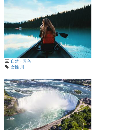
カ
自然・景色
テ
タ
女性
川
ゴ
グ
リ