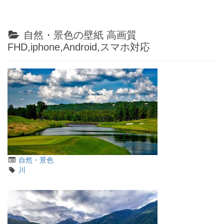
羽生善治の四柱推命
明石家さんまの四柱推命
自然・景色の壁紙 高画質
加藤あいの四柱推命
FHD,iphone,Android,スマホ対応
益子直美の四柱推命
松本典子の四柱推命
- Powered by
4PD.ORG
-
カ
自然・景色
テ
タ
川
ゴ
グ
リ