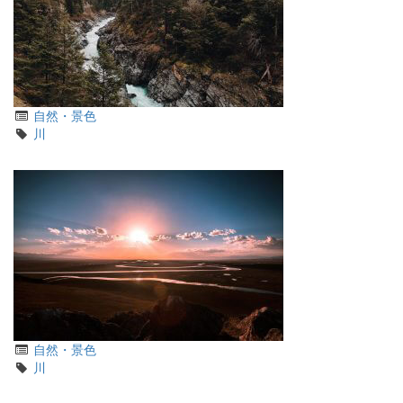
カ
自然・景色
テ
タ
川
ゴ
グ
リ
カ
自然・景色
テ
タ
川
ゴ
グ
リ