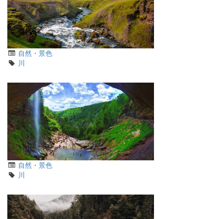
カ
自然・景色
テ
タ
川
ゴ
グ
リ
カ
自然・景色
テ
タ
川
ゴ
グ
リ