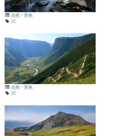
カ
自然・景色
テ
タ
川
ゴ
グ
リ
カ
自然・景色
テ
タ
川
ゴ
グ
リ