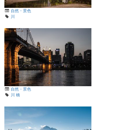
カ
自然・景色
テ
タ
川
ゴ
グ
リ
カ
自然・景色
テ
タ
川
橋
ゴ
グ
リ