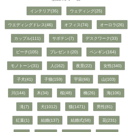
インテリア(35)
ウェディング(25)
ウエディングドレス(46)
オフィス(74)
オーロラ(26)
カップル(111)
サボテン(7)
デスクワーク(33)
ビーチ(105)
プレゼント(20)
ペンギン(164)
モノトーン(31)
人(162)
夜景(22)
女性(340)
子犬(41)
子猫(159)
宇宙(66)
山(103)
川(144)
木(34)
桜(48)
橋(26)
海(106)
滝(7)
犬(1012)
猫(1471)
男性(81)
紅葉(1)
結婚(137)
結婚式(58)
花(231)