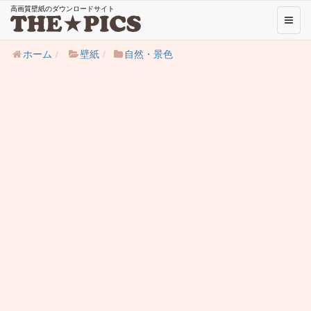
高画質壁紙のダウンロードサイト
Toggl
naviga
ホーム
壁紙
自然・景色