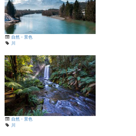
カ
自然・景色
テ
タ
川
ゴ
グ
リ
カ
自然・景色
テ
タ
川
ゴ
グ
リ