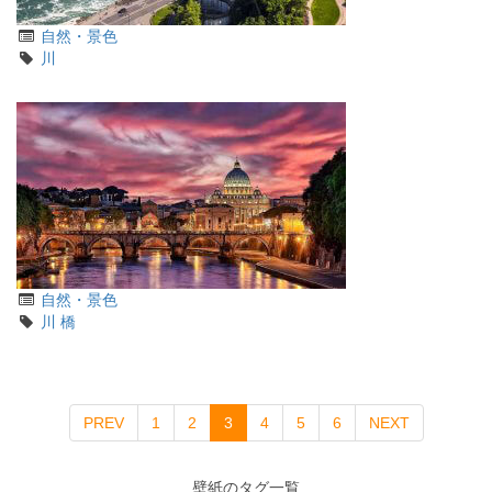
カ
自然・景色
テ
タ
川
ゴ
グ
リ
カ
自然・景色
テ
タ
川
橋
ゴ
グ
リ
(current)
PREV
1
2
3
4
5
6
NEXT
壁紙のタグ一覧