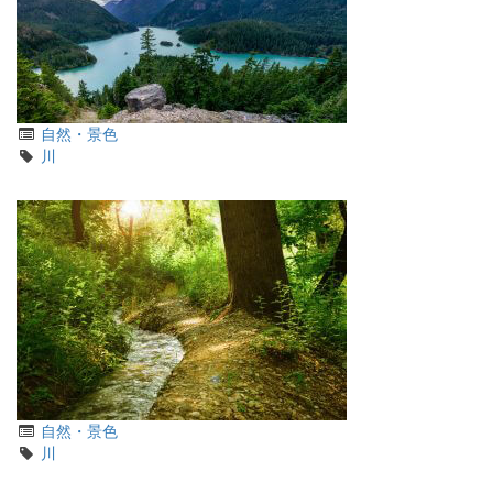
カ
自然・景色
テ
タ
川
ゴ
グ
リ
カ
自然・景色
テ
タ
川
ゴ
グ
リ