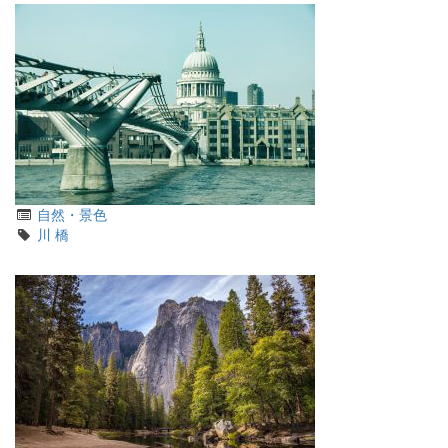
カ
自然・景色
テ
タ
川
橋
ゴ
グ
リ