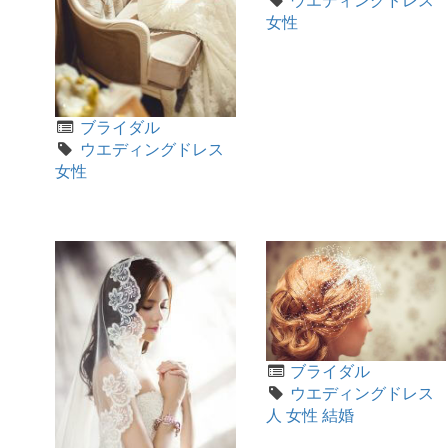
ウエディングドレス
ゴ
グ
女性
リ
カ
ブライダル
テ
タ
ウエディングドレス
ゴ
グ
女性
リ
カ
ブライダル
テ
タ
ウエディングドレス
ゴ
グ
人
女性
結婚
リ