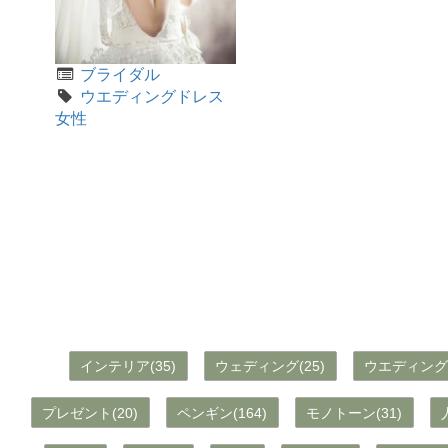
カ
ブライダル
テ
タ
ウエディングドレス
ゴ
グ
女性
リ
インテリア(35)
ウェディング(25)
ウエディングド
プレゼント(20)
ペンギン(164)
モノトーン(31)