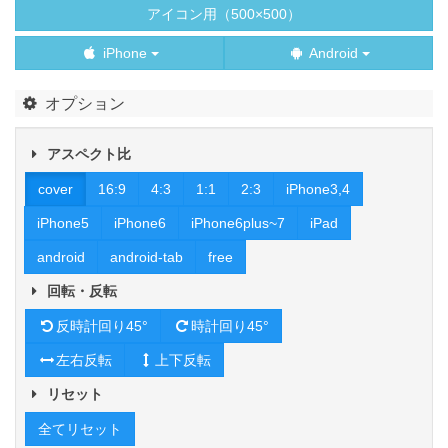
アイコン用（500×500）
iPhone
Android
オプション
アスペクト比
cover
16:9
4:3
1:1
2:3
iPhone3,4
iPhone5
iPhone6
iPhone6plus~7
iPad
android
android-tab
free
回転・反転
反時計回り45°
時計回り45°
左右反転
上下反転
リセット
全てリセット