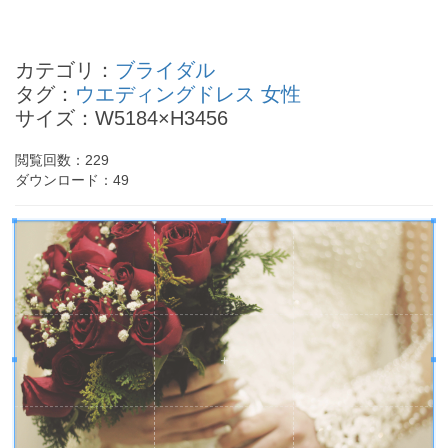
高円宮絢子さまの四柱推命
江本孟紀の四柱推命
カテゴリ：
ブライダル
大河内奈々子の四柱推命
タグ：
ウエディングドレス
女性
松本清張の四柱推命
サイズ：W5184×H3456
後藤理沙の四柱推命
- Powered by
4PD.ORG
-
閲覧回数：
229
ダウンロード：
49