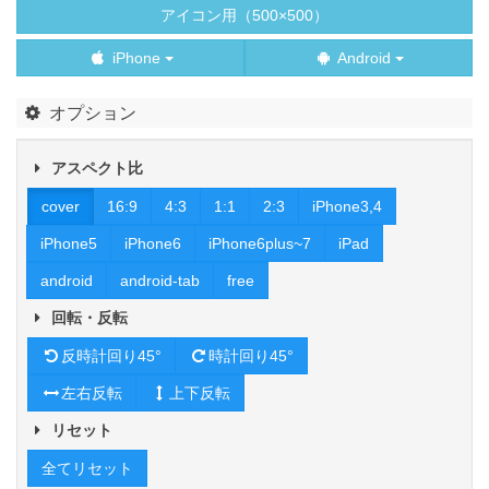
アイコン用（500×500）
iPhone
Android
オプション
アスペクト比
cover
16:9
4:3
1:1
2:3
iPhone3,4
iPhone5
iPhone6
iPhone6plus~7
iPad
android
android-tab
free
回転・反転
反時計回り45°
時計回り45°
左右反転
上下反転
リセット
全てリセット