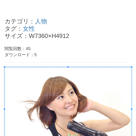
東久邇成子（照宮）さまの四柱推命
奥菜恵の四柱推命
カテゴリ：
人物
土屋アンナの四柱推命
タグ：
女性
金子恭平の四柱推命
サイズ：W7360×H4912
中山美穂の四柱推命
- Powered by
4PD.ORG
-
閲覧回数：
45
ダウンロード：
5