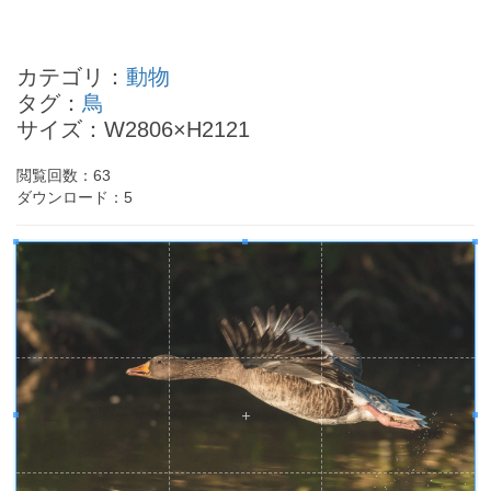
森祗晶の四柱推命
花田勝の四柱推命
カテゴリ：
動物
IKKOの四柱推命
タグ：
鳥
木村祐一の四柱推命
サイズ：W2806×H2121
秋篠宮眞子さまの四柱推命
- Powered by
4PD.ORG
-
閲覧回数：
63
ダウンロード：
5