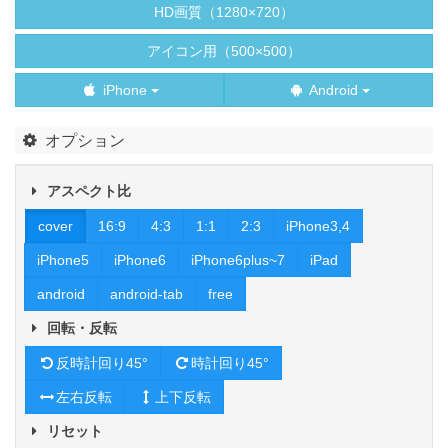
HD画質（1280×720）
アイコン用（500×500）
iPhone
Android
オプション
アスペクト比
cover
16:9
4:3
1:1
2:3
iPhone3,4
iPhone5
iPhone6
iPhone6plus~7
iPad
android
android-tab
free
回転・反転
反時計回り45°
時計回り45°
左右反転
上下反転
リセット