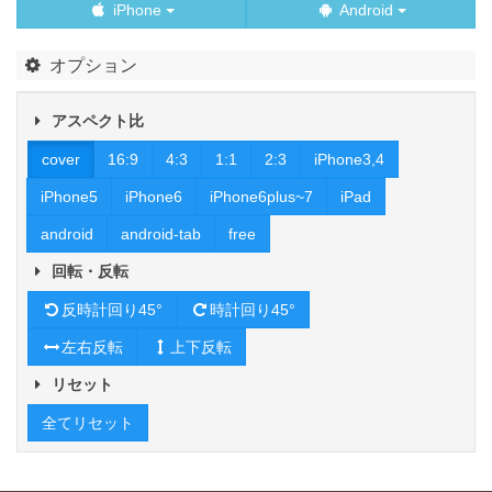
iPhone
Android
オプション
アスペクト比
cover
16:9
4:3
1:1
2:3
iPhone3,4
iPhone5
iPhone6
iPhone6plus~7
iPad
android
android-tab
free
回転・反転
反時計回り45°
時計回り45°
左右反転
上下反転
リセット
全てリセット