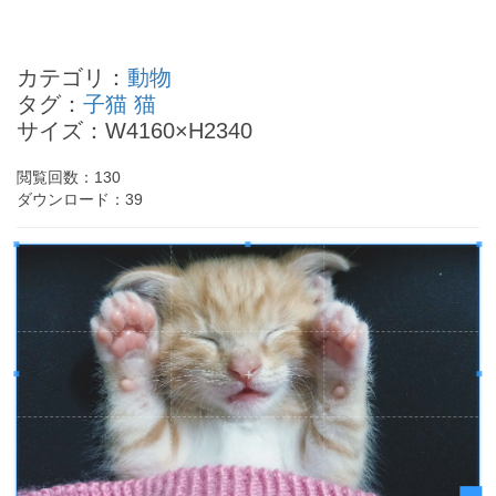
加山雄三の四柱推命
ヒロヤマガタの四柱推命
カテゴリ：
動物
浜田省吾の四柱推命
タグ：
子猫
猫
大橋未歩の四柱推命
サイズ：W4160×H2340
田中義剛の四柱推命
- Powered by
4PD.ORG
-
閲覧回数：
130
ダウンロード：
39