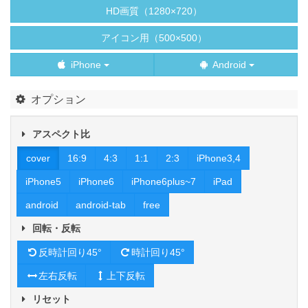
HD画質（1280×720）
アイコン用（500×500）
iPhone
Android
オプション
アスペクト比
cover
16:9
4:3
1:1
2:3
iPhone3,4
iPhone5
iPhone6
iPhone6plus~7
iPad
android
android-tab
free
回転・反転
反時計回り45°
時計回り45°
左右反転
上下反転
リセット