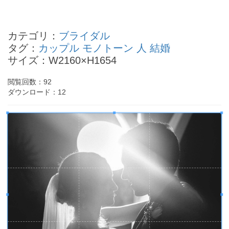
榎本加奈子の四柱推命
持田香織の四柱推命
カテゴリ：
ブライダル
中居正広の四柱推命
タグ：
カップル
モノトーン
人
結婚
中田英寿の四柱推命
サイズ：W2160×H1654
浜田翔子の四柱推命
- Powered by
4PD.ORG
-
閲覧回数：
92
ダウンロード：
12