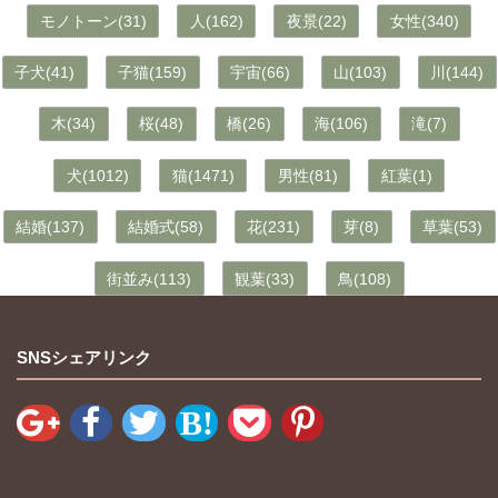
モノトーン(31)
人(162)
夜景(22)
女性(340)
子犬(41)
子猫(159)
宇宙(66)
山(103)
川(144)
木(34)
桜(48)
橋(26)
海(106)
滝(7)
犬(1012)
猫(1471)
男性(81)
紅葉(1)
結婚(137)
結婚式(58)
花(231)
芽(8)
草葉(53)
街並み(113)
観葉(33)
鳥(108)
SNSシェアリンク