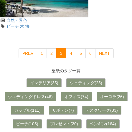
カ
自然・景色
テ
タ
ビーチ
木
海
ゴ
グ
リ
(current)
PREV
1
2
3
4
5
6
NEXT
壁紙のタグ一覧
インテリア(35)
ウェディング(25)
ウエディングドレス(46)
オフィス(74)
オーロラ(26)
カップル(111)
サボテン(7)
デスクワーク(33)
ビーチ(105)
プレゼント(20)
ペンギン(164)