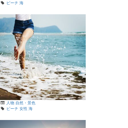
テ
タ
ビーチ
海
ゴ
グ
リ
カ
人物
自然・景色
テ
タ
ビーチ
女性
海
ゴ
グ
リ