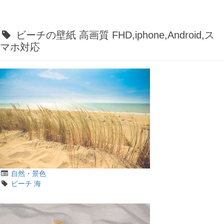
西田ひかるの四柱推命
小沢真珠の四柱推命
ビーチの壁紙 高画質 FHD,iphone,Android,ス
菅野美穂の四柱推命
マホ対応
菊池桃子の四柱推命
山田詠美の四柱推命
- Powered by
4PD.ORG
-
カ
自然・景色
テ
タ
ビーチ
海
ゴ
グ
リ