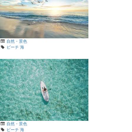
カ
自然・景色
テ
タ
ビーチ
海
ゴ
グ
リ
カ
自然・景色
テ
タ
ビーチ
海
ゴ