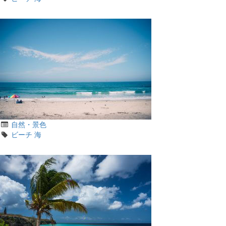
ゴ
グ
リ
カ
自然・景色
テ
タ
ビーチ
海
ゴ
グ
リ