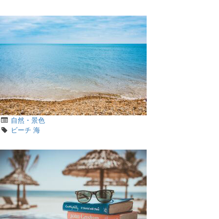
グ
リ
カ
自然・景色
テ
タ
ビーチ
海
ゴ
グ
リ