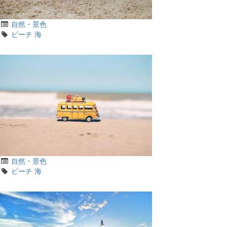
カ
自然・景色
テ
タ
ビーチ
海
ゴ
グ
リ
カ
自然・景色
テ
タ
ビーチ
海
ゴ
グ
リ