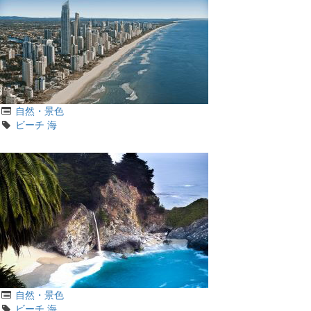
カ
自然・景色
テ
タ
ビーチ
海
ゴ
グ
リ
カ
自然・景色
テ
タ
ビーチ
海