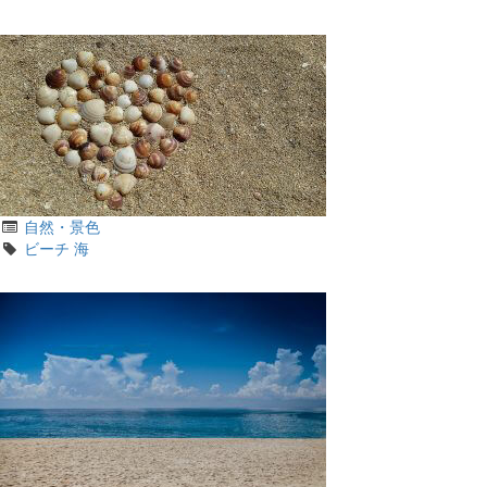
グ
リ
カ
自然・景色
テ
タ
ビーチ
海
ゴ
グ
リ