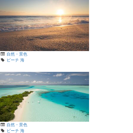
カ
自然・景色
テ
タ
ビーチ
海
ゴ
グ
リ
カ
自然・景色
テ
タ
ビーチ
海
ゴ