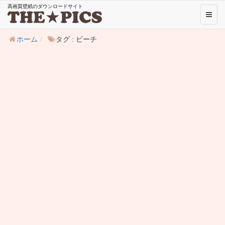
高画質壁紙のダウンロードサイト
Toggl
naviga
ホーム
タグ : ビーチ