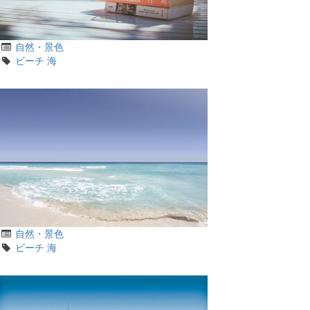
カ
自然・景色
テ
タ
ビーチ
海
ゴ
グ
リ
カ
自然・景色
テ
タ
ビーチ
海
ゴ
グ
リ