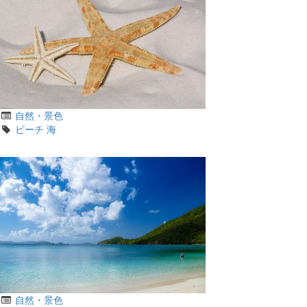
カ
自然・景色
テ
タ
ビーチ
海
ゴ
グ
リ
カ
自然・景色